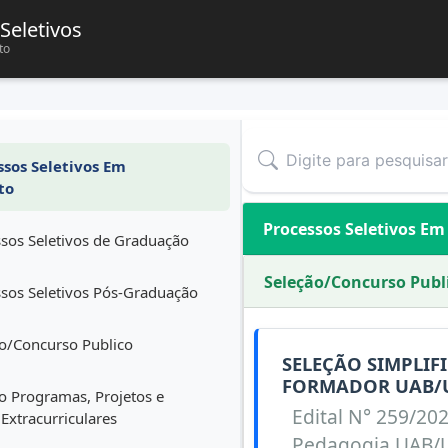
Seletivos
to
sos Seletivos Em
to
Processos Seletivos E
sos Seletivos de Graduação
Seleção/Concurso Publ
sos Seletivos Pós-Graduação
o/Concurso Publico
SELEÇÃO SIMPLIF
FORMADOR UAB/
o Programas, Projetos e
Edital N° 259/20
 Extracurriculares
Pedagogia UAB