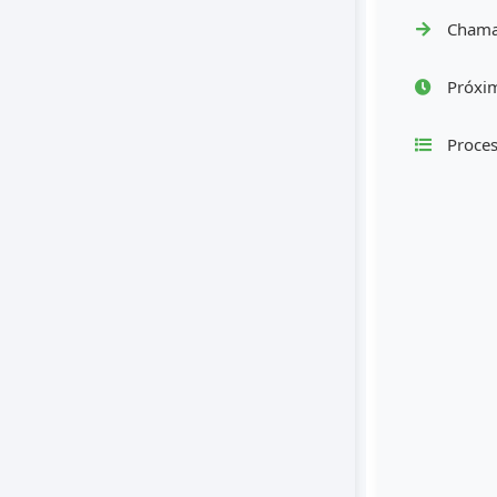
Chama
Próxim
Proces