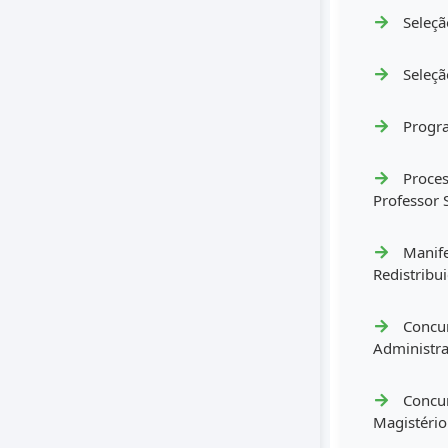
Seleçã
Seleçã
Progra
Proces
Professor 
Manife
Redistribu
Concur
Administr
Concur
Magistério