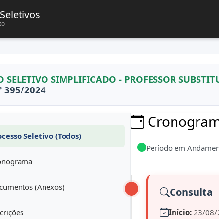
Seletivos
to
 SELETIVO SIMPLIFICADO - PROFESSOR SUBSTITU
º 395/2024
Cronograma
cesso Seletivo (Todos)
Período em Andamen
onograma
umentos (Anexos)
Consulta
crições
Início:
23/08/