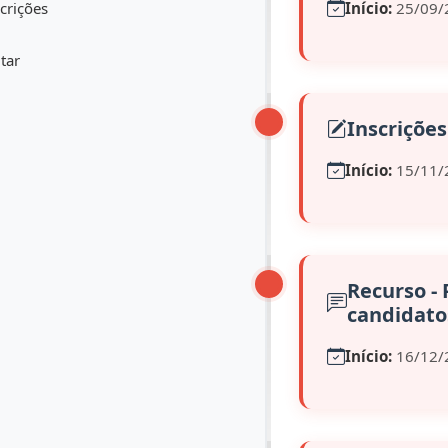
crições
Início:
25/09/
tar
Inscrições
Início:
15/11/
Recurso - 
candidato
Início:
16/12/