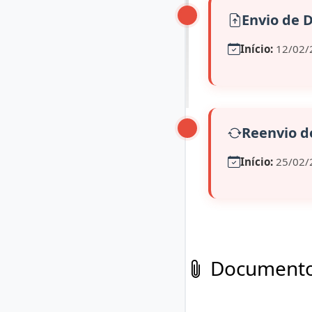
Envio de
Início:
12/02/
Reenvio 
Início:
25/02/
Documentos