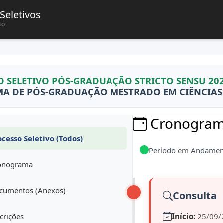
Seletivos
to
O SELETIVO PÓS-GRADUAÇÃO STRICTO SENSU 20
A DE PÓS-GRADUAÇÃO MESTRADO EM CIÊNCIAS B
Cronograma
cesso Seletivo (Todos)
Período em Andamen
onograma
umentos (Anexos)
Consulta
crições
Início:
25/09/