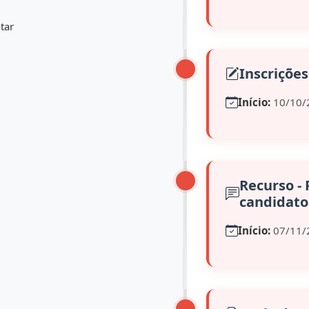
tar
Inscrições
Início:
10/10/
Recurso - 
candidat
Início:
07/11/