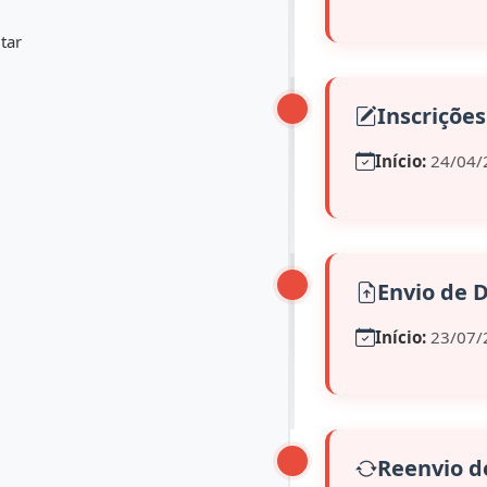
tar
Inscrições
Início:
24/04/
Envio de
Início:
23/07/
Reenvio 