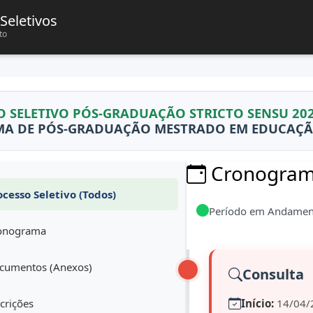
Seletivos
to
O SELETIVO PÓS-GRADUAÇÃO STRICTO SENSU 20
A DE PÓS-GRADUAÇÃO MESTRADO EM EDUCAÇÃO 
Cronograma
cesso Seletivo (Todos)
Período em Andamen
onograma
umentos (Anexos)
Consulta
crições
Início:
14/04/