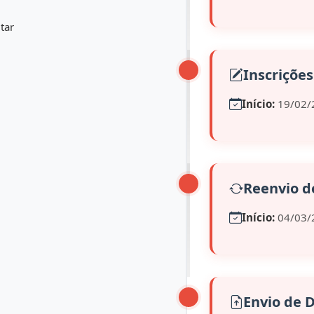
tar
Inscrições
Início:
19/02/
Reenvio 
Início:
04/03/
Envio de