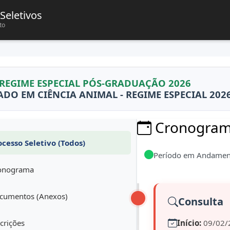
Seletivos
to
 REGIME ESPECIAL PÓS-GRADUAÇÃO 2026
O EM CIÊNCIA ANIMAL - REGIME ESPECIAL 202
Cronograma
cesso Seletivo (Todos)
Período em Andamen
onograma
umentos (Anexos)
Consulta
crições
Início:
09/02/