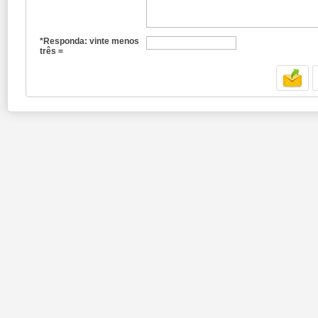
*Responda: vinte menos
três =