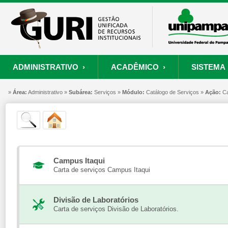
ADMINISTRATIVO ›
ACADÊMICO ›
SISTEMA 
»
ORÇAMENTO E FINANÇAS
PROCESSO SELETIVO
SISTEMA
Área:
Administrativo »
Subárea:
PROJETOS
Serviços »
RECURSOS HUMANOS
Módulo:
Catálogo de Serviços »
PROCESSOS
Ação:
Ca
S
Convênios
Processo Seletivo
Painel de Suporte
Consultar Convênios
Nova Inscrição
Resgatar Senha
Portal do Candidato
Campus Itaqui
Autenticar Documento
Carta de serviços Campus Itaqui
Divisão de Laboratórios
Carta de serviços Divisão de Laboratórios.