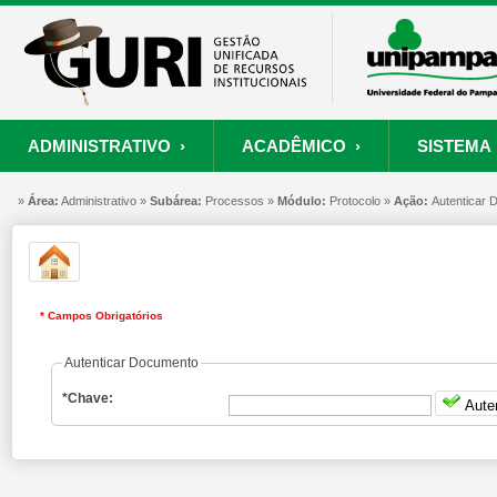
ADMINISTRATIVO ›
ACADÊMICO ›
SISTEMA 
»
ORÇAMENTO E FINANÇAS
PROCESSO SELETIVO
SISTEMA
Área:
Administrativo »
Subárea:
PROJETOS
Processos »
RECURSOS HUMANOS
Módulo:
Protocolo »
PROCESSOS
Ação:
Autenticar
S
Convênios
Processo Seletivo
Painel de Suporte
Consultar Convênios
Nova Inscrição
Resgatar Senha
* Campos Obrigatórios
Portal do Candidato
Autenticar Documento
Autenticar Documento
*Chave:
Aute