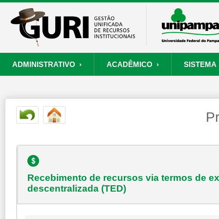
ADMINISTRATIVO ›
ACADÊMICO ›
SISTEMA 
ORÇAMENTO E FINANÇAS
PROCESSO SELETIVO
SISTEMA
PROJETOS
RECURSOS HUMANOS
PROCESSOS
S
Pr
Convênios
Processo Seletivo
Painel de Suporte
Consultar Convênios
Nova Inscrição
Resgatar Senha
Portal do Candidato
Autenticar Documento
Recebimento de recursos via termos de e
descentralizada (TED)