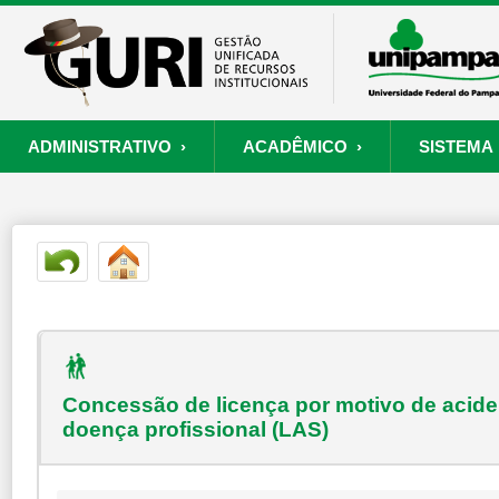
ADMINISTRATIVO ›
ACADÊMICO ›
SISTEMA 
ORÇAMENTO E FINANÇAS
PROCESSO SELETIVO
SISTEMA
PROJETOS
RECURSOS HUMANOS
PROCESSOS
S
Convênios
Processo Seletivo
Painel de Suporte
Consultar Convênios
Nova Inscrição
Resgatar Senha
Portal do Candidato
Autenticar Documento
Concessão de licença por motivo de acide
doença profissional (LAS)