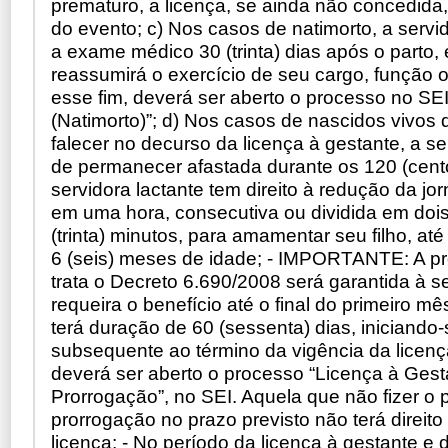
prematuro, a licença, se ainda não concedida, 
do evento; c) Nos casos de natimorto, a serv
a exame médico 30 (trinta) dias após o parto, 
reassumirá o exercício de seu cargo, função
esse fim, deverá ser aberto o processo no SE
(Natimorto)”; d) Nos casos de nascidos vivos
falecer no decurso da licença à gestante, a ser
de permanecer afastada durante os 120 (cento 
servidora lactante tem direito à redução da jo
em uma hora, consecutiva ou dividida em dois
(trinta) minutos, para amamentar seu filho, at
6 (seis) meses de idade; - IMPORTANTE: A p
trata o Decreto 6.690/2008 será garantida à s
requeira o benefício até o final do primeiro mê
terá duração de 60 (sessenta) dias, iniciando-
subsequente ao término da vigência da licença
deverá ser aberto o processo “Licença à Gest
Prorrogação”, no SEI. Aquela que não fizer o 
prorrogação no prazo previsto não terá direit
licença; - No período da licença à gestante e