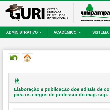
ADMINISTRATIVO ›
ACADÊMICO ›
SISTEMA 
ORÇAMENTO E FINANÇAS
PROCESSO SELETIVO
SISTEMA
PROJETOS
RECURSOS HUMANOS
PROCESSOS
S
Convênios
Processo Seletivo
Painel de Suporte
Consultar Convênios
Nova Inscrição
Resgatar Senha
Portal do Candidato
Autenticar Documento
Elaboração e publicação dos editais de c
para os cargos de professor do mag. sup.