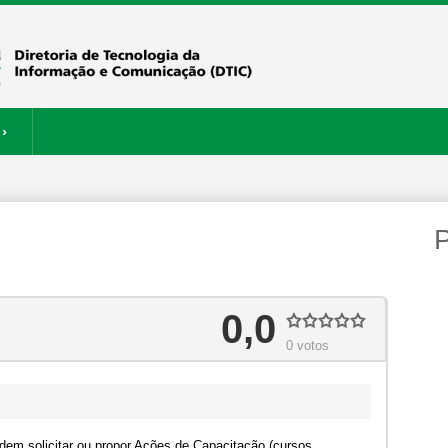
›
ERVIÇOS
RESTAURANTE
P
0,0
0 votos
em solicitar ou propor Ações de Capacitação (cursos,