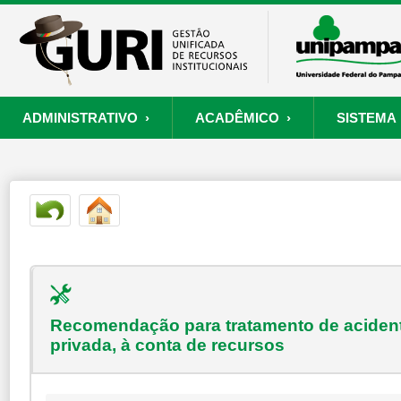
ADMINISTRATIVO ›
ACADÊMICO ›
SISTEMA 
ORÇAMENTO E FINANÇAS
PROCESSO SELETIVO
SISTEMA
PROJETOS
RECURSOS HUMANOS
PROCESSOS
S
Convênios
Processo Seletivo
Painel de Suporte
Consultar Convênios
Nova Inscrição
Resgatar Senha
Portal do Candidato
Autenticar Documento
Recomendação para tratamento de acident
privada, à conta de recursos