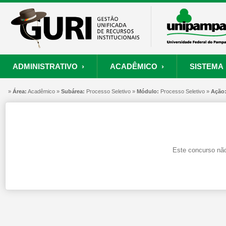
ADMINISTRATIVO ›
ACADÊMICO ›
SISTEMA 
»
ORÇAMENTO E FINANÇAS
PROCESSO SELETIVO
SISTEMA
Área:
Acadêmico »
Subárea:
PROJETOS
Processo Seletivo »
RECURSOS HUMANOS
Módulo:
Processo Seletivo »
PROCESSOS
Ação
S
Convênios
Processo Seletivo
Painel de Suporte
Consultar Convênios
Nova Inscrição
Resgatar Senha
Este concurso não
Portal do Candidato
Autenticar Documento