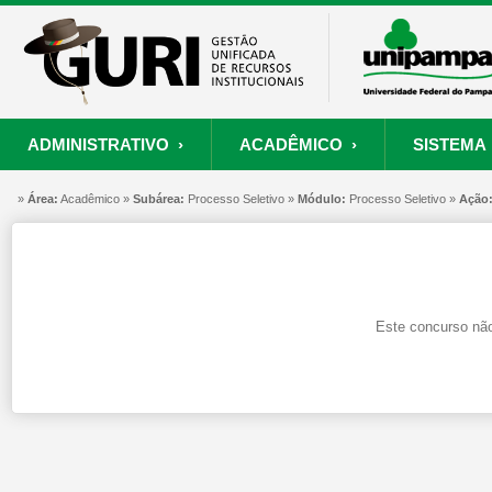
ADMINISTRATIVO ›
ACADÊMICO ›
SISTEMA 
»
ORÇAMENTO E FINANÇAS
PROCESSO SELETIVO
SISTEMA
Área:
Acadêmico »
Subárea:
PROJETOS
Processo Seletivo »
RECURSOS HUMANOS
Módulo:
Processo Seletivo »
PROCESSOS
Ação
S
Convênios
Processo Seletivo
Painel de Suporte
Consultar Convênios
Nova Inscrição
Resgatar Senha
Este concurso não
Portal do Candidato
Autenticar Documento