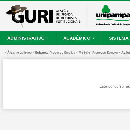
ADMINISTRATIVO ›
ACADÊMICO ›
SISTEMA 
»
ORÇAMENTO E FINANÇAS
PROCESSO SELETIVO
SISTEMA
Área:
Acadêmico »
Subárea:
PROJETOS
Processo Seletivo »
RECURSOS HUMANOS
Módulo:
Processo Seletivo »
PROCESSOS
Ação
S
Convênios
Processo Seletivo
Painel de Suporte
Consultar Convênios
Nova Inscrição
Resgatar Senha
Este concurso não
Portal do Candidato
Autenticar Documento