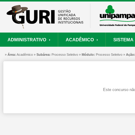
ADMINISTRATIVO ›
ACADÊMICO ›
SISTEMA 
»
ORÇAMENTO E FINANÇAS
PROCESSO SELETIVO
SISTEMA
Área:
Acadêmico »
Subárea:
PROJETOS
Processo Seletivo »
RECURSOS HUMANOS
Módulo:
Processo Seletivo »
PROCESSOS
Ação
S
Convênios
Processo Seletivo
Painel de Suporte
Consultar Convênios
Nova Inscrição
Resgatar Senha
Este concurso não
Portal do Candidato
Autenticar Documento