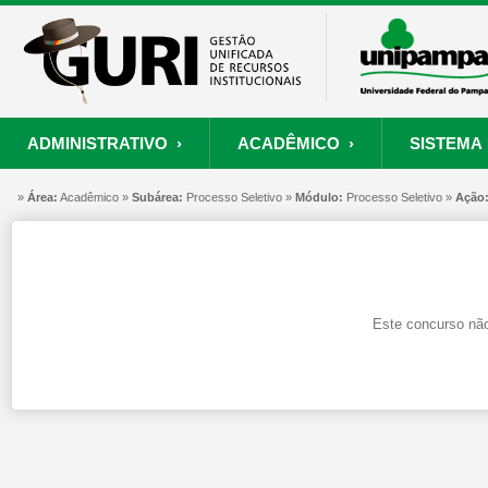
ADMINISTRATIVO ›
ACADÊMICO ›
SISTEMA 
»
ORÇAMENTO E FINANÇAS
PROCESSO SELETIVO
SISTEMA
Área:
Acadêmico »
Subárea:
PROJETOS
Processo Seletivo »
RECURSOS HUMANOS
Módulo:
Processo Seletivo »
PROCESSOS
Ação
S
Convênios
Processo Seletivo
Painel de Suporte
Consultar Convênios
Nova Inscrição
Resgatar Senha
Este concurso não
Portal do Candidato
Autenticar Documento