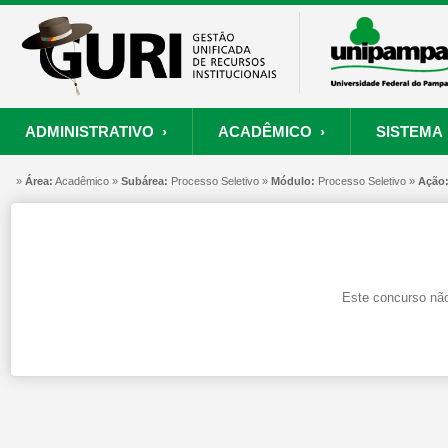
ADMINISTRATIVO ›
ACADÊMICO ›
SISTEMA 
»
ORÇAMENTO E FINANÇAS
PROCESSO SELETIVO
SISTEMA
Área:
Acadêmico »
Subárea:
PROJETOS
Processo Seletivo »
RECURSOS HUMANOS
Módulo:
Processo Seletivo »
PROCESSOS
Ação
S
Convênios
Processo Seletivo
Painel de Suporte
Consultar Convênios
Nova Inscrição
Resgatar Senha
Este concurso não
Portal do Candidato
Autenticar Documento