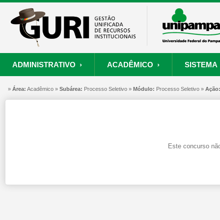
ADMINISTRATIVO ›
ACADÊMICO ›
SISTEMA 
»
ORÇAMENTO E FINANÇAS
PROCESSO SELETIVO
SISTEMA
Área:
Acadêmico »
Subárea:
PROJETOS
Processo Seletivo »
RECURSOS HUMANOS
Módulo:
Processo Seletivo »
PROCESSOS
Ação
S
Convênios
Processo Seletivo
Painel de Suporte
Consultar Convênios
Nova Inscrição
Resgatar Senha
Este concurso não
Portal do Candidato
Autenticar Documento