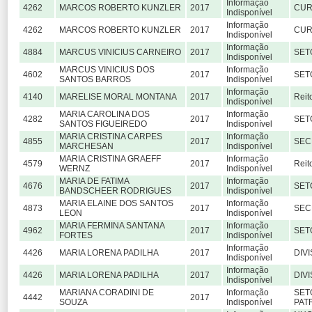
Informação
4262
MARCOS ROBERTO KUNZLER
2017
CUR
Indisponível
Informação
4262
MARCOS ROBERTO KUNZLER
2017
CUR
Indisponível
Informação
4884
MARCUS VINICIUS CARNEIRO
2017
SET
Indisponível
MARCUS VINICIUS DOS
Informação
4602
2017
SET
SANTOS BARROS
Indisponível
Informação
4140
MARELISE MORAL MONTANA
2017
Reit
Indisponível
MARIA CAROLINA DOS
Informação
4282
2017
SET
SANTOS FIGUEIREDO
Indisponível
MARIA CRISTINA CARPES
Informação
4855
2017
SEC
MARCHESAN
Indisponível
MARIA CRISTINA GRAEFF
Informação
4579
2017
Reit
WERNZ
Indisponível
MARIA DE FATIMA
Informação
4676
2017
SET
BANDSCHEER RODRIGUES
Indisponível
MARIA ELAINE DOS SANTOS
Informação
4873
2017
SEC
LEON
Indisponível
MARIA FERMINA SANTANA
Informação
4962
2017
SET
FORTES
Indisponível
Informação
4426
MARIA LORENA PADILHA
2017
DIV
Indisponível
Informação
4426
MARIA LORENA PADILHA
2017
DIV
Indisponível
MARIANA CORADINI DE
Informação
SET
4442
2017
SOUZA
Indisponível
PAT