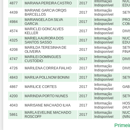
Informação
NUC
4877
MARIANA PEREIRA CASTRO
2017
Indisponível
EDU
MARIANE GARCIA ORQIS
Informação
4439
2017
SET
BARCELLOS
Indisponível
MARIANGELA DA SILVA
Informação
PRO
4984
2017
GARCIA
Indisponível
COM
MARICLEI GONCALVES
Informação
4574
2017
DIV
KELLER
Indisponível
MARIELA AURORA DOS
Informação
NUC
4325
2017
SANTOS SASSO
Indisponível
EDU
MARILDA TERESINHA DE
Informação
SET
4208
2017
OLIVEIRA
Indisponível
FIN
MARILEI DOMINGUES
Informação
4747
2017
DIV
CUSTODIO
Indisponível
Informação
4726
MARILENA CORREA FIALHO
2017
DIV
Indisponível
Informação
4843
MARILIA POLLNOW BONINI
2017
SET
Indisponível
Informação
4867
MARILICE CORTES
2017
GAB
Indisponível
Informação
4200
MARINDIA PORTO NUNES
2017
SET
Indisponível
Informação
HOS
4043
MARISANE MACHADO ILHA
2017
Indisponível
(HU
MARLA EVELINE MACHADO
Informação
NUC
5861
2017
ROSCOFF
Indisponível
(NIN
Primei