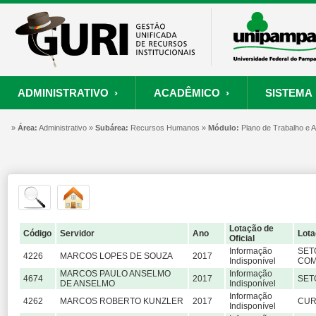
ADMINISTRATIVO ›
ACADÊMICO ›
SISTEMA 
»
ORÇAMENTO E FINANÇAS
PROCESSO SELETIVO
SISTEMA
Área:
Administrativo »
Subárea:
PROJETOS
Recursos Humanos »
RECURSOS HUMANOS
Módulo:
PROCESSOS
Plano de Trabalho e
S
Convênios
Processo Seletivo
Painel de Suporte
Consultar Convênios
Nova Inscrição
Resgatar Senha
Portal do Candidato
Lotação de
Autenticar Documento
Código
Servidor
Ano
Lota
Oficial
Informação
SET
4226
MARCOS LOPES DE SOUZA
2017
Indisponível
COM
MARCOS PAULO ANSELMO
Informação
4674
2017
SET
DE ANSELMO
Indisponível
Informação
4262
MARCOS ROBERTO KUNZLER
2017
CUR
Indisponível