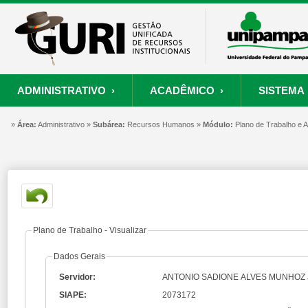
ADMINISTRATIVO ›
ACADÊMICO ›
SISTEMA 
»
ORÇAMENTO E FINANÇAS
PROCESSO SELETIVO
SISTEMA
Área:
Administrativo »
Subárea:
PROJETOS
Recursos Humanos »
RECURSOS HUMANOS
Módulo:
PROCESSOS
Plano de Trabalho e
S
Convênios
Processo Seletivo
Painel de Suporte
Consultar Convênios
Nova Inscrição
Resgatar Senha
Portal do Candidato
Autenticar Documento
Plano de Trabalho - Visualizar
Dados Gerais
Servidor:
ANTONIO SADIONE ALVES MUNHOZ
SIAPE:
2073172