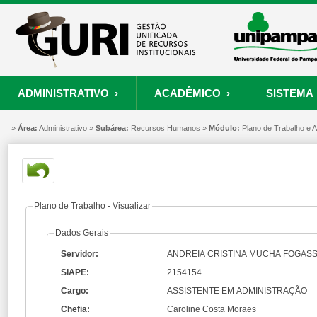
ADMINISTRATIVO ›
ACADÊMICO ›
SISTEMA 
»
ORÇAMENTO E FINANÇAS
PROCESSO SELETIVO
SISTEMA
Área:
Administrativo »
Subárea:
PROJETOS
Recursos Humanos »
RECURSOS HUMANOS
Módulo:
PROCESSOS
Plano de Trabalho e
S
Convênios
Processo Seletivo
Painel de Suporte
Consultar Convênios
Nova Inscrição
Resgatar Senha
Plano de Trabalho - Visualizar
Portal do Candidato
Dados Gerais
Autenticar Documento
Servidor:
ANDREIA CRISTINA MUCHA FOGAS
SIAPE:
2154154
Cargo:
ASSISTENTE EM ADMINISTRAÇÃO
Chefia:
Caroline Costa Moraes