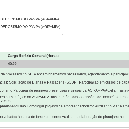
DEDORISMO DO PAMPA (AGIPAMPA)
DEDORISMO DO PAMPA (AGIPAMPA)
Carga Horária Semanal(Horas)
40.00
to de processos no SEI e encaminhamentos necessários, Agendamento e participaç
sferências; Solicitação de Diárias e Passagens (SCDP); Participação em cursos de ca
dorismo Participar de reuniões presenciais e virtuais da AGIPAMPA Auxiliar nas a
amento Estratégico da AGIPAMPA, nas reuniões das Comissões de Inovação e Empr
GIPAMPA
e empreendedorismo Homologar projetos de empreendedorismo Auxiliar no Planejam
smo voltados à busca de fomento externo Auxiliar na elaboração do planejamento