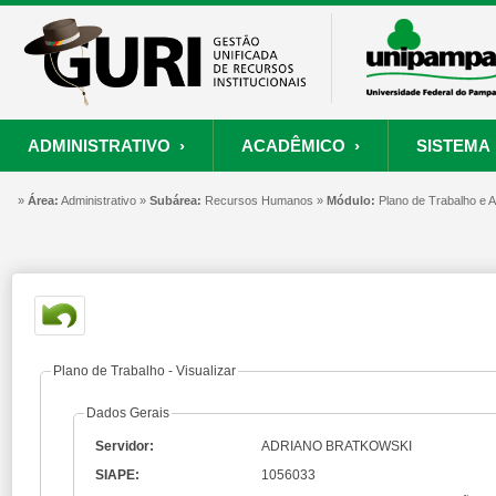
ADMINISTRATIVO ›
ACADÊMICO ›
SISTEMA 
»
ORÇAMENTO E FINANÇAS
PROCESSO SELETIVO
SISTEMA
Área:
Administrativo »
Subárea:
PROJETOS
Recursos Humanos »
RECURSOS HUMANOS
Módulo:
PROCESSOS
Plano de Trabalho e
S
Convênios
Processo Seletivo
Painel de Suporte
Consultar Convênios
Nova Inscrição
Resgatar Senha
Portal do Candidato
Autenticar Documento
Plano de Trabalho - Visualizar
Dados Gerais
Servidor:
ADRIANO BRATKOWSKI
SIAPE:
1056033