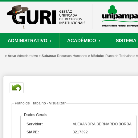
ADMINISTRATIVO ›
ACADÊMICO ›
SISTEMA 
»
ORÇAMENTO E FINANÇAS
PROCESSO SELETIVO
SISTEMA
Área:
Administrativo »
Subárea:
PROJETOS
Recursos Humanos »
RECURSOS HUMANOS
Módulo:
PROCESSOS
Plano de Trabalho e
S
Convênios
Processo Seletivo
Painel de Suporte
Consultar Convênios
Nova Inscrição
Resgatar Senha
Portal do Candidato
Autenticar Documento
Plano de Trabalho - Visualizar
Dados Gerais
Servidor:
ALEXANDRA BERNARDO BORBA
SIAPE:
3217392