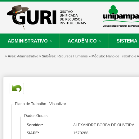
ADMINISTRATIVO ›
ACADÊMICO ›
SISTEMA 
»
ORÇAMENTO E FINANÇAS
PROCESSO SELETIVO
SISTEMA
Área:
Administrativo »
Subárea:
PROJETOS
Recursos Humanos »
RECURSOS HUMANOS
Módulo:
PROCESSOS
Plano de Trabalho e
S
Convênios
Processo Seletivo
Painel de Suporte
Consultar Convênios
Nova Inscrição
Resgatar Senha
Portal do Candidato
Autenticar Documento
Plano de Trabalho - Visualizar
Dados Gerais
Servidor:
ALEXANDRE BORBA DE OLIVEIRA
SIAPE:
1570288