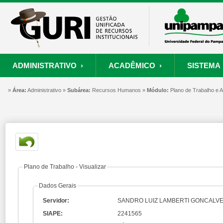
ADMINISTRATIVO ›
ACADÊMICO ›
SISTEMA 
»
ORÇAMENTO E FINANÇAS
PROCESSO SELETIVO
SISTEMA
Área:
Administrativo »
Subárea:
PROJETOS
Recursos Humanos »
RECURSOS HUMANOS
Módulo:
PROCESSOS
Plano de Trabalho e
S
Convênios
Processo Seletivo
Painel de Suporte
Consultar Convênios
Nova Inscrição
Resgatar Senha
Portal do Candidato
Autenticar Documento
Plano de Trabalho - Visualizar
Dados Gerais
Servidor:
SANDRO LUIZ LAMBERTI GONCALV
SIAPE:
2241565