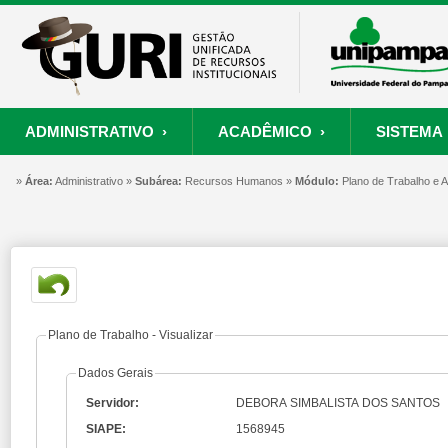
ADMINISTRATIVO ›
ACADÊMICO ›
SISTEMA 
»
ORÇAMENTO E FINANÇAS
PROCESSO SELETIVO
SISTEMA
Área:
Administrativo »
Subárea:
PROJETOS
Recursos Humanos »
RECURSOS HUMANOS
Módulo:
PROCESSOS
Plano de Trabalho e
S
Convênios
Processo Seletivo
Painel de Suporte
Consultar Convênios
Nova Inscrição
Resgatar Senha
Portal do Candidato
Autenticar Documento
Plano de Trabalho - Visualizar
Dados Gerais
Servidor:
DEBORA SIMBALISTA DOS SANTOS
SIAPE:
1568945