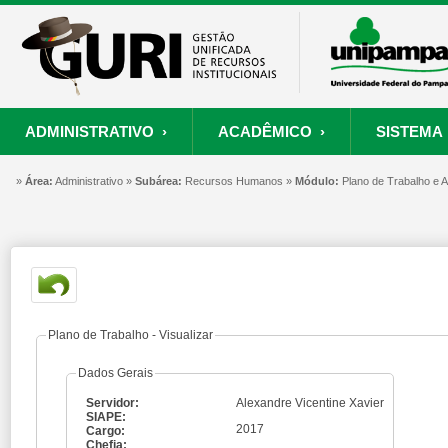
ADMINISTRATIVO ›
ACADÊMICO ›
SISTEMA 
»
ORÇAMENTO E FINANÇAS
PROCESSO SELETIVO
SISTEMA
Área:
Administrativo »
Subárea:
PROJETOS
Recursos Humanos »
RECURSOS HUMANOS
Módulo:
PROCESSOS
Plano de Trabalho e
S
Convênios
Processo Seletivo
Painel de Suporte
Consultar Convênios
Nova Inscrição
Resgatar Senha
Portal do Candidato
Autenticar Documento
Plano de Trabalho - Visualizar
Dados Gerais
Servidor:
Alexandre Vicentine Xavier
SIAPE:
2017
Cargo:
Chefia: