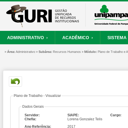
ADMINISTRATIVO ›
ACADÊMICO ›
SISTEMA 
»
ORÇAMENTO E FINANÇAS
PROCESSO SELETIVO
SISTEMA
Área:
Administrativo »
Subárea:
PROJETOS
Recursos Humanos »
RECURSOS HUMANOS
Módulo:
PROCESSOS
Plano de Trabalho e
S
Convênios
Processo Seletivo
Painel de Suporte
Consultar Convênios
Nova Inscrição
Resgatar Senha
Portal do Candidato
Autenticar Documento
Plano de Trabalho - Visualizar
Dados Gerais
Servidor:
SIAPE:
Cargo:
Chefia:
Lorena Gonzalez Telis
Ano Referência:
2017