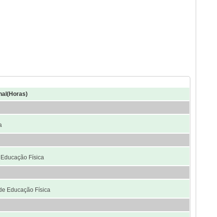
nal(Horas)
a
e Educação Física
 de Educação Física