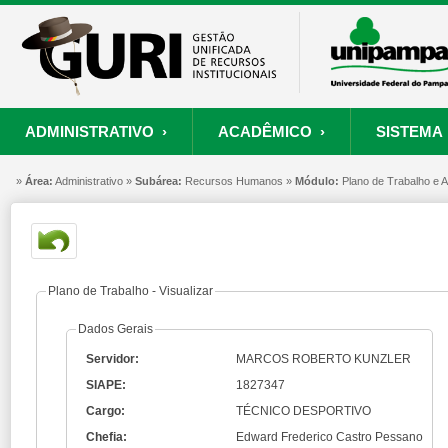
ADMINISTRATIVO ›
ACADÊMICO ›
SISTEMA 
»
ORÇAMENTO E FINANÇAS
PROCESSO SELETIVO
SISTEMA
Área:
Administrativo »
Subárea:
PROJETOS
Recursos Humanos »
RECURSOS HUMANOS
Módulo:
PROCESSOS
Plano de Trabalho e
S
Convênios
Processo Seletivo
Painel de Suporte
Consultar Convênios
Nova Inscrição
Resgatar Senha
Plano de Trabalho - Visualizar
Portal do Candidato
Dados Gerais
Autenticar Documento
Servidor:
MARCOS ROBERTO KUNZLER
SIAPE:
1827347
Cargo:
TÉCNICO DESPORTIVO
Chefia:
Edward Frederico Castro Pessano