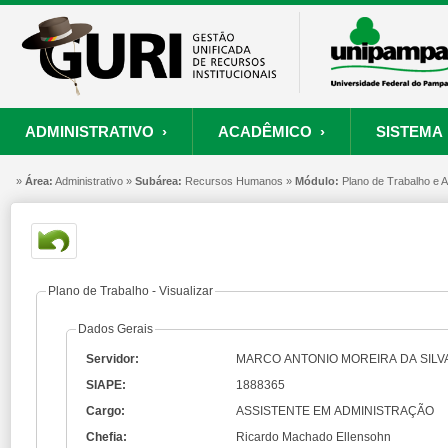
ADMINISTRATIVO ›
ACADÊMICO ›
SISTEMA 
»
ORÇAMENTO E FINANÇAS
PROCESSO SELETIVO
SISTEMA
Área:
Administrativo »
Subárea:
PROJETOS
Recursos Humanos »
RECURSOS HUMANOS
Módulo:
PROCESSOS
Plano de Trabalho e
S
Convênios
Processo Seletivo
Painel de Suporte
Consultar Convênios
Nova Inscrição
Resgatar Senha
Plano de Trabalho - Visualizar
Portal do Candidato
Dados Gerais
Autenticar Documento
Servidor:
MARCO ANTONIO MOREIRA DA SILV
SIAPE:
1888365
Cargo:
ASSISTENTE EM ADMINISTRAÇÃO
Chefia:
Ricardo Machado Ellensohn