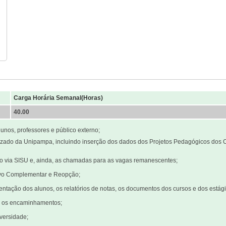
Carga Horária Semanal(Horas)
40.00
unos, professores e público externo;
izado da Unipampa, incluindo inserção dos dados dos Projetos Pedagógicos dos C
ivo via SISU e, ainda, as chamadas para as vagas remanescentes;
tivo Complementar e Reopção;
entação dos alunos, os relatórios de notas, os documentos dos cursos e dos estági
ar os encaminhamentos;
versidade;