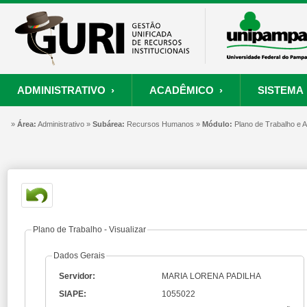
ADMINISTRATIVO ›
ACADÊMICO ›
SISTEMA 
»
ORÇAMENTO E FINANÇAS
PROCESSO SELETIVO
SISTEMA
Área:
Administrativo »
Subárea:
PROJETOS
Recursos Humanos »
RECURSOS HUMANOS
Módulo:
PROCESSOS
Plano de Trabalho e
S
Convênios
Processo Seletivo
Painel de Suporte
Consultar Convênios
Nova Inscrição
Resgatar Senha
Portal do Candidato
Autenticar Documento
Plano de Trabalho - Visualizar
Dados Gerais
Servidor:
MARIA LORENA PADILHA
SIAPE:
1055022