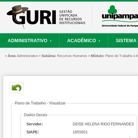
ADMINISTRATIVO ›
ACADÊMICO ›
SISTEMA 
»
ORÇAMENTO E FINANÇAS
PROCESSO SELETIVO
SISTEMA
Área:
Administrativo »
Subárea:
PROJETOS
Recursos Humanos »
RECURSOS HUMANOS
Módulo:
PROCESSOS
Plano de Trabalho e
S
Convênios
Processo Seletivo
Painel de Suporte
Consultar Convênios
Nova Inscrição
Resgatar Senha
Portal do Candidato
Autenticar Documento
Plano de Trabalho - Visualizar
Dados Gerais
Servidor:
DEISE HELENA RIGO FERNANDES
SIAPE:
1855651