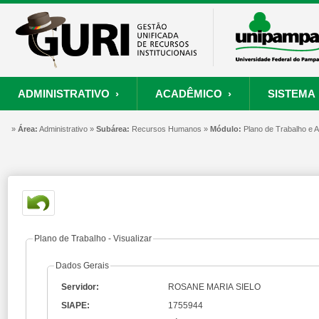
ADMINISTRATIVO ›
ACADÊMICO ›
SISTEMA 
»
ORÇAMENTO E FINANÇAS
PROCESSO SELETIVO
SISTEMA
Área:
Administrativo »
Subárea:
PROJETOS
Recursos Humanos »
RECURSOS HUMANOS
Módulo:
PROCESSOS
Plano de Trabalho e
S
Convênios
Processo Seletivo
Painel de Suporte
Consultar Convênios
Nova Inscrição
Resgatar Senha
Portal do Candidato
Autenticar Documento
Plano de Trabalho - Visualizar
Dados Gerais
Servidor:
ROSANE MARIA SIELO
SIAPE:
1755944