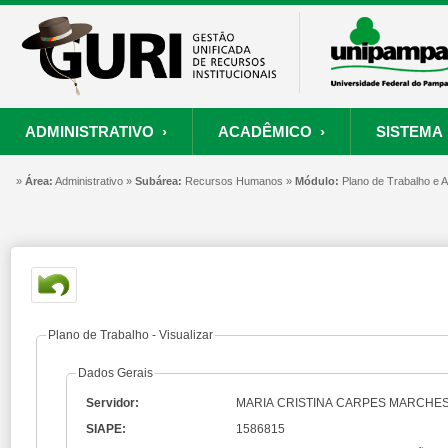
ADMINISTRATIVO ›
ACADÊMICO ›
SISTEMA 
»
ORÇAMENTO E FINANÇAS
PROCESSO SELETIVO
SISTEMA
Área:
Administrativo »
Subárea:
PROJETOS
Recursos Humanos »
RECURSOS HUMANOS
Módulo:
PROCESSOS
Plano de Trabalho e
S
Convênios
Processo Seletivo
Painel de Suporte
Consultar Convênios
Nova Inscrição
Resgatar Senha
Portal do Candidato
Autenticar Documento
Plano de Trabalho - Visualizar
Dados Gerais
Servidor:
MARIA CRISTINA CARPES MARCHE
SIAPE:
1586815