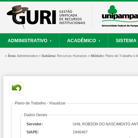
ADMINISTRATIVO ›
ACADÊMICO ›
SISTEMA 
»
ORÇAMENTO E FINANÇAS
PROCESSO SELETIVO
SISTEMA
Área:
Administrativo »
Subárea:
PROJETOS
Recursos Humanos »
RECURSOS HUMANOS
Módulo:
PROCESSOS
Plano de Trabalho e
S
Convênios
Processo Seletivo
Painel de Suporte
Consultar Convênios
Nova Inscrição
Resgatar Senha
Portal do Candidato
Autenticar Documento
Plano de Trabalho - Visualizar
Dados Gerais
Servidor:
UHIL ROBSON DO NASCIMENTO AN
SIAPE:
1946467