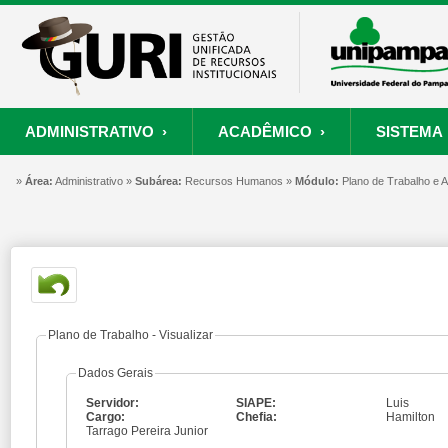
ADMINISTRATIVO ›
ACADÊMICO ›
SISTEMA 
»
ORÇAMENTO E FINANÇAS
PROCESSO SELETIVO
SISTEMA
Área:
Administrativo »
Subárea:
PROJETOS
Recursos Humanos »
RECURSOS HUMANOS
Módulo:
PROCESSOS
Plano de Trabalho e
S
Convênios
Processo Seletivo
Painel de Suporte
Consultar Convênios
Nova Inscrição
Resgatar Senha
Portal do Candidato
Autenticar Documento
Plano de Trabalho - Visualizar
Dados Gerais
Servidor:
SIAPE:
Luis
Cargo:
Chefia:
Hamilton
Tarrago Pereira Junior