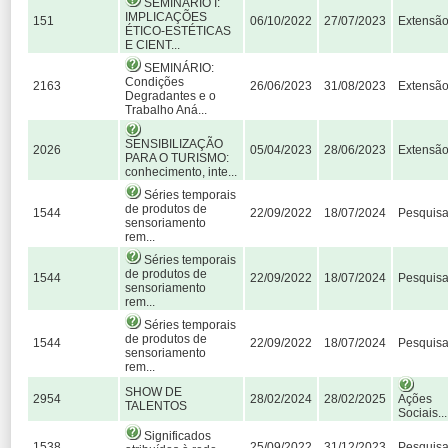
SEMINÁRIO I:
IMPLICAÇÕES
151
06/10/2022
27/07/2023
Extensã
ÉTICO-ESTÉTICAS
E CIENT...
SEMINÁRIO:
Condições
2163
26/06/2023
31/08/2023
Extensã
Degradantes e o
Trabalho Aná...
SENSIBILIZAÇÃO
2026
05/04/2023
28/06/2023
Extensã
PARA O TURISMO:
conhecimento, inte...
Séries temporais
de produtos de
1544
22/09/2022
18/07/2024
Pesquis
sensoriamento
rem...
Séries temporais
de produtos de
1544
22/09/2022
18/07/2024
Pesquis
sensoriamento
rem...
Séries temporais
de produtos de
1544
22/09/2022
18/07/2024
Pesquis
sensoriamento
rem...
SHOW DE
2954
28/02/2024
28/02/2025
Ações
TALENTOS
Sociais...
Significados
1538
25/09/2022
31/12/2023
Pesquis