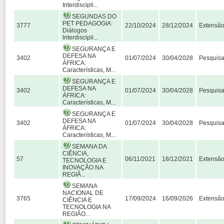
Interdiscipli...
SEGUNDAS DO
PET PEDAGOGIA:
3777
22/10/2024
28/12/2024
Extensã
Diálogos
Interdiscipli...
SEGURANÇA E
DEFESA NA
3402
01/07/2024
30/04/2028
Pesquis
ÁFRICA:
Características, M...
SEGURANÇA E
DEFESA NA
3402
01/07/2024
30/04/2028
Pesquis
ÁFRICA:
Características, M...
SEGURANÇA E
DEFESA NA
3402
01/07/2024
30/04/2028
Pesquis
ÁFRICA:
Características, M...
SEMANA DA
CIÊNCIA,
57
06/11/2021
18/12/2021
Extensã
TECNOLOGIA E
INOVAÇÃO NA
REGIÃ...
SEMANA
NACIONAL DE
3765
17/09/2024
16/09/2026
Extensã
CIÊNCIA E
TECNOLOGIA NA
REGIÃO...