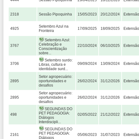
4444
Sessão Pipoquinha
29/04/2025
18/12/2026
Extensã
2318
Sessão Pipoquinha
15/05/2023
20/12/2024
Extensã
Setembro Azul na
4925
17/09/2025
18/09/2025
Extensã
Fronteira
Setembro Azul:
Celebração e
3767
22/10/2024
06/10/2025
Extensã
Conscientização
sobre...
Setembro surdo:
3706
09/09/2024
13/09/2024
Extensã
Libras, cultura e
identidade surd...
Setor agropecuário:
2895
oportunidades e
26/02/2024
31/12/2026
Extensã
desafios
Setor agropecuário:
2895
oportunidades e
26/02/2024
31/12/2026
Extensã
desafios
SEGUNDAS DO
PET PEDAGOGIA:
498
02/05/2022
21/12/2022
Extensã
Diálogos
Interdiscipli...
SEGUNDAS DO
PET PEDAGOGIA:
2161
05/06/2023
31/07/2023
Extensã
Diálogos