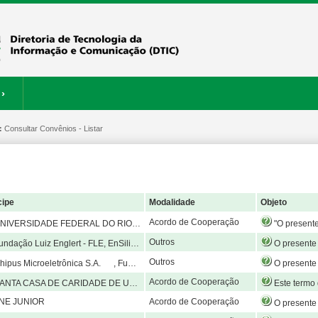
›
:
ERVIÇOS
Consultar Convênios - Listar
RESTAURANTE
cipe
Modalidade
Objeto
Acordo de Cooperação
VERSIDADE FEDERAL DO RIO GRANDE DO SUL
"O presente Acordo de Cooperação Técnica tem por objeto estabelecer cooperação mútua entre as instituições no que diz respeito à colaboração técnica que será prestada pelo (a) servidor (a) Rafael Plá Matielo Lemos, SIAPE: 1755595, cargo de Técnico em Laboratório - Ár
Outros
dação Luiz Englert - FLE, EnSilica do Brasil LTDA
O presente acordo de parceria para PD&I tem por objeto a cooperação técnica e científica entre os
Outros
us Microeletrônica S.A. , Fundação Luiz Englert - FLE
O presente acordo de parceria para PD&I tem por objeto a cooperação técnica e científica entre os
Acordo de Cooperação
CASA DE CARIDADE DE URUGUAIANA, Município de Uruguaiana, Universidade Pitágoras
Este termo de Contrato Organizativo de Ação Pública Ensino-Saúde tem por objeto viabilizar a reordenação da oferta de cursos de grad
NE JUNIOR
Acordo de Cooperação
O presente acordo tem como objetivo proporcionar ao estudante aplicação prática de conhecimentos teóricos relativos à área de formação profissional, garantindo-lhe desenvolvimento técnico e acadêmico; fomentar o espírito crítico, analítico e empreendedor do aluno, facilitando o seu ingresso no mercado de trabalho; intensificar o relacionamento empresa-Universidade, sociedade-Universidade e Universidade-Universidade; valorizar os alunos no âmbito acadêmico e no mercado de