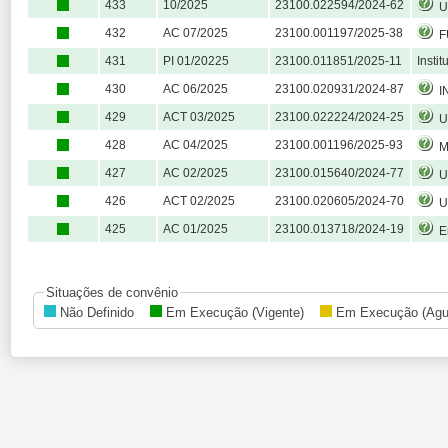
433
10/2025
23100.022594/2024-62
Un
432
AC 07/2025
23100.001197/2025-38
F
431
PI 01/20225
23100.011851/2025-11
Instit
430
AC 06/2025
23100.020931/2024-87
IN
429
ACT 03/2025
23100.022224/2024-25
UNI
428
AC 04/2025
23100.001196/2025-93
Mu
427
AC 02/2025
23100.015640/2024-77
Uni
426
ACT 02/2025
23100.020605/2024-70
Un
425
AC 01/2025
23100.013718/2024-19
Em
Situações de convênio
Não Definido
Em Execução (Vigente)
Em Execução (Agu