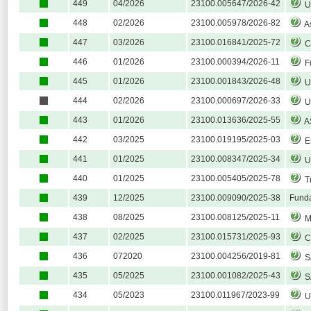
449
04/2026
23100.005647/2026-42
Un
448
02/2026
23100.005978/2026-82
As
447
03/2026
23100.016841/2025-72
Con
446
01/2026
23100.000394/2026-11
Fund
445
01/2026
23100.001843/2026-48
UNIVERSID
444
02/2026
23100.000697/2026-33
Un
443
01/2026
23100.013636/2025-55
ASSO
442
03/2025
23100.019195/2025-03
Empresa Brasilei
441
01/2025
23100.008347/2025-34
USIN
440
01/2025
23100.005405/2025-78
Tri
439
12/2025
23100.009090/2025-38
Fund
438
08/2025
23100.008125/2025-11
Mu
437
02/2025
23100.015731/2025-93
Câ
436
072020
23100.004256/2019-81
SA
435
05/2025
23100.001082/2025-43
SA
434
05/2023
23100.011967/2023-99
UN