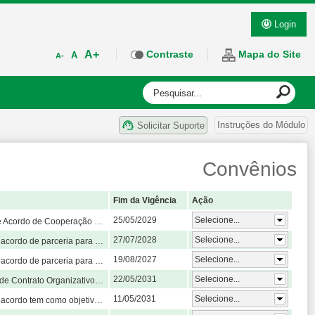
Login
A+
Contraste
Mapa do Site
A
A-
Instruções do Módulo
Solicitar Suporte
Convênios
Fim da Vigência
Ação
25/05/2029
Selecione...
ea: Biologia, da Universidade Federal do Pampa (UNIPAMPA) com o (a) Universidade Federal do Rio Grande do Sul, conforme as cláusulas subsequentes. Contudo, visa fomentar ações envolvendo o ensino, a extensão e a pesquisa entre UNIPAMPA e UFRGS, tem como principal justificativa o desenvolvimento conjunto do projeto de pesquisa CannabiMoss: Musgos como Biofábrica de Canabidiol livre de THC que é parte integrante do projeto de pesquisa aprovado junto ao FINEP ""PRODUÇÃO NACIONAL DE IFA DE CANABIDIOL, VALIDAÇÃO FARMACOLÓGICA E ENSAIOS PRÉ CLÍNICOS""."
27/07/2028
Selecione...
 PARCEIROS para desenvolver o projeto "Desenvolvimento de Conversores Analógico-Digitais de Baixa Potência para Monitoramento de Sinais Biomédicos", a ser executado nos termos do plano de trabalho, anexo.
19/08/2027
Selecione...
 PARCEIROS para desenvolver o projeto Estudo e desenvolvimento de um conversor analógico-digital para um sensor de temperatura em tecnologia CMOS, a ser executado nos termos do plano de trabalho, anexo.
22/05/2031
Selecione...
uação na área da saúde e de vagas de Residências em Saúde, nos municípios de Uruguaiana, do estado do Rio Grande do Sul, com garantia de estrutura de serviços de saúde em condições de oferecer campo de prática, mediante a integração ensino-serviço nas Redes de Atenção à Saúde.
11/05/2031
Selecione...
 trabalho; promover o desenvolvimento econômico e social da comunidade por meio de suas atividades; contribuir com o desenvolvimento empresarial por meio da prestação de serviços de qualidade a preços acessíveis; proporcionar atividades de caráter instrutivo, científico e social, de acordo com os preceitos de estudo, pesquisa e extensão universitária; promover a integração social e profissional de seus membros segundo os princípios da ética, da cidadania e da justiça com especial intenção em formar, por meio da vivência empresarial, profissionais capacitados e comprometidos em fornecer soluções ambientais inovadoras que promovam o desenvolvimento sustentável de nossos clientes e da sociedade, através de serviços de consultoria e assessoria em gestão ambiental de excelência, com custo acessível, capacitando nossos membros e contribuindo para a preservação do meio ambiente, cumprindo os princípios da legalidade, impessoalidade, moralidade, publicidade e economicidade.