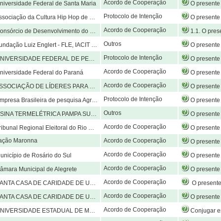
Acordo de Cooperação
iversidade Federal de Santa Maria
O presente Acordo tem como objetivo conjugar esforços visando o desenvolvimento e o mútuo assessoramento na execução de ações e atividades d
Protocolo de Intenção
sociação da Cultura Hip Hop de Esteio
O presente Protocolo de Intenções tem como objetivo propiciar condições para o estabeleciment
Acordo de Cooperação
sórcio de Desenvolvimento do Pampa Gaúcho
1.1. O presente Acordo tem por objeto a cooperação técnico-institucional entre UNIPAMPA e CODEPAMPA, mediante conjugação de esforços e compartilhamento de informações técnicas, para viabilizar a contratação, pelo CODEPAMPA, de empresa especializada destinada à elaboração do Projeto Básico e do Projeto Executivo (arquitetônico e complementares) do Hospital Un
Outros
ação Luiz Englert - FLE, IACIT Soluções Tecnológias S.A
O presente acordo de parceria para PD&I tem por objeto a cooperação técnica e científica entre os PARCE
Protocolo de Intenção
ADE FEDERAL DE PELOTAS , UNIVERSIDADE FEDERAL DO RIO GRANDE – FURG, UNIVERSIDADE ESTADUAL DO RIO GRANDE DO SUL
O presente Protocolo de Intenções tem por objeto combinar esforços institucionais, técnicos, científicos, acadêmicos e administrativos entre as partícipes, com a finalidade de viabilizar a criação e implementação do Centro Regional de Referência em Formação de Professora(
Acordo de Cooperação
iversidade Federal do Paraná
O presente Acordo tem como objetivo conjugar esforços visando o desenvolvimento e o mútuo assessoramento na realização de pesquisa, ensino e extensão nas áreas cien
Acordo de Cooperação
CIAÇÃO DE LÍDERES PARA O DESENVOLVIMENTO SUSTENTÁVEL
O presente Memorando estabelece os direitos e obrigações entre as Partes para a realização da qualificação e treinamento de jovens estudantes 
Protocolo de Intenção
ra de pesquisa Agropecuária - Unidade Pecuária Sul, Fundação de Integração, Desenvolvimento e Educação do Noroeste do Estado do Rio Grande do Sul, Universidade Regional do Noroeste do Estado do Rio Grande do Sul
O presente Protocolo de Intenções tem como objetivo propiciar condições para o estabelecimento de ações conjuntas visando o desenvolvimento e a realização de pesquisa, ensino e extensão nas áreas científica, cultural e tecnológica, na forma mais conveniente aos partícipes envolvi
Outros
A TERMELÉTRICA PAMPA SUL S.A, Fundação Luiz Englert - FLE
O presente acordo de parceria para PD&I tem por objeto a cooperação t
Acordo de Cooperação
bunal Regional Eleitoral do Rio Grande do Sul
O presente instrumento tem por objeto a implantação do Projeto Mesário-Universitário no Campus Alegrete, cujo 
ação Maronna
Acordo de Cooperação
O presente Acordo tem como objetivo conjugar esforços visando o desenvolvimento e o mútuo assessoramento na realização de pesquisa, en
Acordo de Cooperação
nicípio de Rosário do Sul
O presente Acordo tem como objetivo conjugar esforços visando o desenvolvimento e o mútuo assessoramento na realização de pesquisa, ensino e extensão nas
Acordo de Cooperação
mara Municipal de Alegrete
O presente Protocolo de Intenções tem como objetivo propiciar condições para o estabelecimento de aç
Acordo de Cooperação
NTA CASA DE CARIDADE DE URUGUAIANA
O presente acordo tem por finalidade estabelecer a formalização das atividades práticas curriculares e extracurriculares dos estudantes dos Cursos de Graduação da UNIPAMPA desenvolvidas no HOSPITAL SANTA CASA DE CARIDADE DE URUGUAIANA. Parágrafo Primeiro: As práticas curriculares dos Cursos de Graduação da UNIPAMPA são atividades de ensino e aprendizado, previstas nos projetos pedagógicos, realizadas em grupos de estudantes, sob supervisão di
Acordo de Cooperação
NTA CASA DE CARIDADE DE URUGUAIANA
O presente Acordo tem como objetivo conjugar esforços visando o desenvolvimento e o mútuo assessoramento na realização de pesquisa, ensino e extensão 
Acordo de Cooperação
IVERSIDADE ESTADUAL DE MARINGÁ
Conjugar esforços visando o desenvolvimento e o mútuo assessoramento na realização de pesquisa na área científica e tecnológica, compartilhan