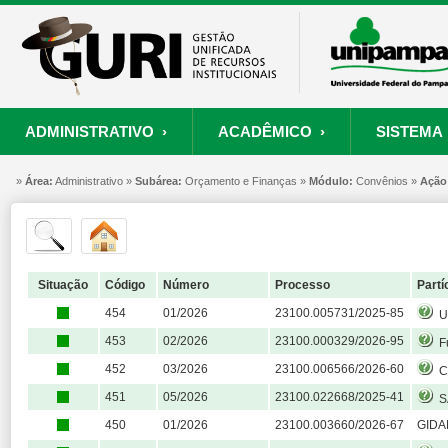
ADMINISTRATIVO ›
ACADÊMICO ›
SISTEMA 
»
ORÇAMENTO E FINANÇAS
PROCESSO SELETIVO
SISTEMA
Área:
Administrativo »
Subárea:
PROJETOS
Orçamento e Finanças »
RECURSOS HUMANOS
Módulo:
PROCESSOS
Convênios »
Ação
S
Convênios
Processo Seletivo
Painel de Suporte
Consultar Convênios
Nova Inscrição
Resgatar Senha
Situação
Código
Número
Processo
Partí
Portal do Candidato
454
01/2026
23100.005731/2025-85
UNI
Autenticar Documento
453
02/2026
23100.000329/2026-95
Fun
452
03/2026
23100.006566/2026-60
Chip
451
05/2026
23100.022668/2025-41
SANTA 
450
01/2026
23100.003660/2026-67
GIDA