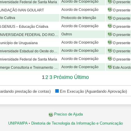
Acordo de Cooperação
iversidade Federal de Santa Maria
O presente Acordo tem como objetivo conjugar esforços visando o desenvolvimento e o mútuo assessoramento na realização de pesquisa, ensino e e
Acordo de Cooperação
UNDAÇÃO IVAN GOULART
O presente Acordo tem como objetivo conjugar esforços visando o desenvolvimento e o mútuo assessoramento na realização de pesquisa, ensino e e
uto Cultiva
Protocolo de Intenção
O presente Protocolo de Intenções tem como objetivo propiciar condições para o estabeleciment
Acordo de Cooperação
.GENIUS – Educação Criativa
O presente Acordo tem como objetivo conjugar esforços visando o desenvolvimento e o mútuo assessoramen
Outros
VERSIDADE FEDERAL DO RIO GRANDE – FURG
O presente Acordo de Cooperação Técnica tem por objeto estabelecer cooperação mútua entre as instituições no que diz respeito à colaboração técnica que será prestada pelo servidor LUÍS BORGES DOS SANTOS JÚNIOR, SIAPE: 
Acordo de Cooperação
nicípio de Uruguaiana
O presente Acordo tem como objetivo conjugar esforços visando o desenvolvimento e o mútuo assessoramento na realização de pesquisa, ensino e extensão n
Acordo de Cooperação
versidade Estadual do Oeste do Paraná
O presente Acordo tem como objetivo conjugar esforços visando o desenvolvimento e o mútuo assessoramento na realização de pesquisa, ensino e extensão nas áreas científica, cultural e tecnológica, compartilhando recursos materiais, financeiros e humanos com esp
Acordo de Cooperação
iversidade Federal de Santa Maria
O presente Acordo tem como objetivo conjugar esforços visando o desenvolvimento e o mútuo assessoramento na realização de pesquisa, ensino e extensão nas áreas científica, cultural e tecnológica, compartilhando recursos materiais, financeiro
Acordo de Cooperação
erge Consultoria e Treinamento LTDA
Este Acordo de Cooperação tem por objeto o estímulo e ações para a promo
1
2
3
Próximo
Último
ardando prestação de contas)
Em Execução (Aguardando Aprovação
Preciso de Ajuda
UNIPAMPA
•
Diretoria de Tecnologia da Informação e Comunicação