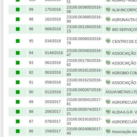
ADMAU - AGÊNCIA DE DESENVOLVIM
51
23100.003805/2016-
99
175/2016
ALM INCORPO
58
23100.003685/2016-
98
162/2016
AGRONAUTA COMÉRCIO E SERV
99
23100.001260/2018-
96
068/2018
BIO SERVIÇOS E COMÉRCIO DE 
15
23100.000803/2018-
95
034/2018
CENTRO DE DESENVOLVIMENT
79
23100.003483/2016-
94
0149/2016
ASSOCIAÇÃO HOSPITALAR C
47
23100.001792/2016-
93
062/2016
ASSOCIAÇÃO COMERCIAL, INDUSTRIAL DE PRESTAÇÃ
82
23100.001813/2016-
92
063/2016
AGROBIO COMÉRCIO REPRESENTAÇÃO EXPORTAÇ
60
23100.001623/2016-
91
058/2016
ASSOCIAÇÃO DE ARTE
42
23100.000267/2018-
90
012/2018
ÁGUIA METAIS LT
10
23100.003041/2017-
89
203/2017
AGROPECUÁRI
81
23100.003074/2017-
88
206/2017
ALIDA A.G.R. VA
21
23100.001910/2017-
87
078/2017
AGROPECUÁRIA
33
23100.002408/2017-
86
159/2017
Associação dos Usuários da Água da Bacia
40