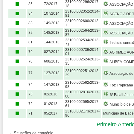
23100.001296/2017-
85
72/2017
ASSOCIAÇÃO DOS AMIGOS DO HO
18
23100.002352/2014-
84
107/2014
AGÊNCIA DE TALEN
81
23100.002600/2013-
83
149/2013
ASSOCIAÇÃO DOS PRODUTOS DE VINHOS FINOS D
11
23100.002564/2013-
82
148/2013
ASSOCIAÇÃO SANTANENSE
87
23100.002534/2013-
81
144/2013
Instituto conex
71
23100.000739/2014-
79
027/2014
AGRIMEC AGROINDUSTR
01
23100.002524/2013-
78
608/2013
ALIBEM COMERCIAL D
35
23100.002251/2013-
77
127/2013
Associação de Desenvolvimento
29
23100.002562/2013-
74
147/2013
Foz Tropicana Par
98
23100.002816/2017-
73
02/2018
6º Batalhão de Eng
00
23100.002595/2017-
72
01/2018
Município de S
61
23100.002173/2017-
71
05/2017
Município de Bagé
96
Primeiro
Anteri
Situações de convênio