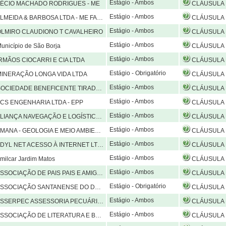
Estágio - Ambos
ÉCIO MACHADO RODRIGUES - ME
CLÁUSULA PRIMEIRA – DO OBJETO O presente Convênio tem por finalidade o estabelecimento e o desenvolvimento de atividades de estágio de estudantes da Universidade Federal do Pampa na AECIO MACHADO RODRIGUES-ME- PLANTEL INSEMINAÇÃO ARTIFIC
Estágio - Ambos
MEIDA & BARBOSA LTDA - ME FARMÁCIA SÃO MIGUEL
CLÁUSULA PRIMEIRA – DO OBJETO O presente Convênio tem por finalidade o estabelecimento e o desenvolvimento de atividades de estágio de estudantes da Universidade Federal do Pampa na xxxxxxxxxxxxxxxxxxxxxxxxxxxxxxxxx, compreenden
Estágio - Ambos
LMIRO CLAUDIONO T CAVALHEIRO
CLÁUSULA PRIMEIRA – DO OBJETO O presente Convênio tem por finalidade o estabelecimento e o desenvolvimento de atividades de estágio de estudantes da Universidade Federal do Pampa com Olmiro Claudiono T. Cavalheiro, compreende
Estágio - Ambos
nicípio de São Borja
CLÁUSULA PRIMEIRA – DO OBJETO O presente convênio tem por objeto conceder vagas para estágio não obrigatório em unidades da administração municipal a alunos da UNIPAMPA, regularm
Estágio - Ambos
RMÃOS CIOCARRI E CIA LTDA
CLÁUSULA PRIMEIRA – DO OBJETO O presente Convênio tem por finalidade o estabelecimento e o desenvolvimento de atividades de estágio de estudantes da Universidade Federal do Pampa na IRMÃOS CIOCCARI E CIA LTDA, compreendendo es
Estágio - Obrigatório
INERAÇÃO LONGA VIDA LTDA
CLÁUSULA PRIMEIRA – DO OBJETO O presente Convênio tem por finalidade o estabelecimento e o desenvolvimento de atividades de estágio de estudantes da Universidade Federal do Pampa na MINERAÇÃO LONGA VIDA LTDA, compreendendo estágio 
Estágio - Ambos
CIEDADE BENEFICENTE TIRADENTES
CLÁUSULA PRIMEIRA – DO OBJETO O presente Convênio tem por finalidade o estabelecimento e o desenvolvimento de atividades de estágio de estudantes da Universidade Federal do Pampa na SOCIEDADE BENEFICENTE TIRADENTES, compreendend
Estágio - Ambos
CS ENGENHARIA LTDA - EPP
CLÁUSULA PRIMEIRA – DO OBJETO O presente Convênio tem por finalidade o estabelecimento e o desenvolvimento de atividades de estágio de estudantes da Universidade Federal do Pampa na ACS ENGENHARIA LTDA- EPP, compreendendo est
Estágio - Ambos
IANÇA NAVEGAÇÃO E LOGÍSTICA LTDA
CLÁUSULA PRIMEIRA – DO OBJETO O presente Convênio tem por finalidade o estabelecimento e o desenvolvimento de atividades de estágio de estudantes da Universidade Federal do Pampa na ALIANÇA NAVEGAÇÃO E LOGÍSTICA LTDA., compreende
Estágio - Ambos
ANA - GEOLOGIA E MEIO AMBIENTE S/S LTDA
CLÁUSULA PRIMEIRA – DO OBJETO O presente Convênio tem por finalidade o estabelecimento e o desenvolvimento de atividades de estágio de estudantes da Universidade Federal do Pampa na AMANA – GEOLOGIA E MEIO AMBIENTE S/S LTDA - EPP, co
Estágio - Ambos
DYL NET ACESSO À INTERNET LTDA
CLÁUSULA PRIMEIRA – DO OBJETO O presente Convênio tem por finalidade o estabelecimento e o desenvolvimento de atividades de estágio de estudantes da Universidade Federal do Pampa na ADYL NET ACESSO À INTERNET LTDA, compreendendo
Estágio - Ambos
ilcar Jardim Matos
CLÁUSULA PRIMEIRA – DO OBJETO O presente Convênio tem por finalidade o estabelecimento e o desenvolvimento de atividades de estágio de estudantes da Universidade Federal do Pampa com AMILCAR JARDIM MATOS, compreendendo est
Estágio - Ambos
OCIAÇÃO DE PAIS PAIS E AMIGOS DOS EXCEPCIONAIS
CLÁUSULA PRIMEIRA – DO OBJETO O presente Convênio tem por finalidade o estabelecimento e o desenvolvimento de atividades de estágio de estudantes da Universidade Federal do Pampa na ASSOCIAÇÃO DE PAIS E AMIGOS DOS EXCEPCIONAIS, comp
Estágio - Obrigatório
OCIAÇÃO SANTANENSE DO DEFICIENTE FÍSICO - ASSANDEF
CLÁUSULA PRIMEIRA – DO OBJETO O presente Convênio tem por finalidade o estabelecimento e o desenvolvimento de atividades de estágio de estudantes da Universidade Federal do Pampa na ASSOCIAÇÃO SANTANENSE DO DEFICIENTE FÍSICO - A
Estágio - Ambos
SERPEC ASSESSORIA PECUÁRIA LTDA
CLÁUSULA PRIMEIRA – DO OBJETO O presente Termo Aditivo tem a finalidade de prorrogar o prazo de vigência do Convênio 59/2013, firmado entre a Universidade Federal do Pampa e a ASSERPEC ASSESSORIA PECUÁRIA LTDA- ME por mais 5 (cinco) anos, a partir de 15/05/
Estágio - Ambos
SOCIAÇÃO DE LITERATURA E BENEFICENCIA
CLÁUSULA PRIMEIRA – DO OBJETO O presente Convênio tem por finalidade o estabelecimento e o desenvolvimento de atividades de estágio de estudantes da Universidade Federal do Pampa na ASSOCIAÇÃO DE LITERATURA E BENEFICÊNCIA, compree