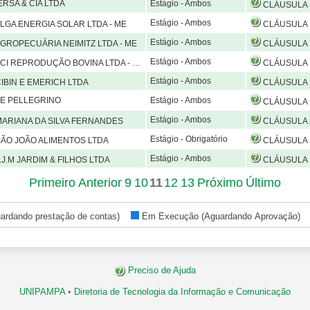
RSA & CIA LTDA
Estágio - Ambos
CLÁUSULA PRIMEIRA – DO OBJETO O presente Convênio tem por finalidade o estabelecimento e o desenvolvimento de atividades de estágio de estudantes da Universidade Federal do Pampa na ANVERSA & CIA LTDA, compreendendo estágio
Estágio - Ambos
LGA ENERGIA SOLAR LTDA - ME
CLÁUSULA PRIMEIRA – DO OBJETO O presente Convênio tem por finalidade o estabelecimento e o desenvolvimento de atividades de estágio de estudantes da Universidade Federal do Pampa na ALGA ENERGIA SOLAR LTDA - ME, compreendendo 
Estágio - Ambos
GROPECUÁRIA NEIMITZ LTDA - ME
CLÁUSULA PRIMEIRA – DO OBJETO O presente Convênio tem por finalidade o estabelecimento e o desenvolvimento de atividades de estágio de estudantes da Universidade Federal do Pampa na AGROPECUÁRIA NEMITZ LTDA -ME, compreendendo 
Estágio - Ambos
I REPRODUÇÃO BOVINA LTDA - EPP
CLÁUSULA PRIMEIRA – DO OBJETO O presente Convênio tem por finalidade o estabelecimento e o desenvolvimento de atividades de estágio de estudantes da Universidade Federal do Pampa na ACI REPRODUÇÃO BOVINA LTDA - EPP, compreendend
Estágio - Ambos
IBIN E EMERICH LTDA
CLÁUSULA PRIMEIRA – DO OBJETO O presente Convênio tem por finalidade o estabelecimento e o desenvolvimento de atividades de estágio de estudantes da Universidade Federal do Pampa na CIBIN E EMERICH LTDA, compreendendo estági
NE PELLEGRINO
Estágio - Ambos
CLÁUSULA PRIMEIRA – DO OBJETO O presente Convênio tem por finalidade o estabelecimento e o desenvolvimento de atividades de estágio de estudantes da Universidade Federal do Pampa com ARINE PELLEGRINO, compreendendo estági
Estágio - Ambos
ARIANA DA SILVA FERNANDES
CLÁUSULA PRIMEIRA – DO OBJETO O presente Convênio tem por finalidade o estabelecimento e o desenvolvimento de atividades de estágio de estudantes da Universidade Federal do Pampa com MARIANA DA SILVA FERNANDES, compreendendo
Estágio - Obrigatório
ÃO JOÃO ALIMENTOS LTDA
CLÁUSULA PRIMEIRA – DO OBJETO O presente Convênio tem por finalidade o estabelecimento e o desenvolvimento de atividades de estágio de estudantes da Universidade Federal do Pampa na SÃO JOÃO ALIMENTOS LTDA, compreende
Estágio - Ambos
.J.M JARDIM & FILHOS LTDA
CLÁUSULA PRIMEIRA – DO OBJETO O presente Convênio tem por finalidade o estabelecimento e o desenvolvimento de atividades de estágio de estudantes da Universidade Federal do Pampa na J.J.M JARDIM & FILHOS LTDA, compreendendo es
Primeiro
Anterior
9
10
11
12
13
Próximo
Último
ardando prestação de contas)
Em Execução (Aguardando Aprovação
Preciso de Ajuda
UNIPAMPA
•
Diretoria de Tecnologia da Informação e Comunicação