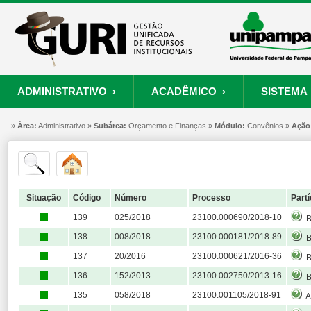
ADMINISTRATIVO ›
ACADÊMICO ›
SISTEMA 
»
ORÇAMENTO E FINANÇAS
PROCESSO SELETIVO
SISTEMA
Área:
Administrativo »
Subárea:
PROJETOS
Orçamento e Finanças »
RECURSOS HUMANOS
Módulo:
PROCESSOS
Convênios »
Ação
S
Convênios
Processo Seletivo
Painel de Suporte
Consultar Convênios
Nova Inscrição
Resgatar Senha
Situação
Código
Número
Processo
Partí
Portal do Candidato
139
025/2018
23100.000690/2018-10
B
Autenticar Documento
138
008/2018
23100.000181/2018-89
BA
137
20/2016
23100.000621/2016-36
B
136
152/2013
23100.002750/2013-16
BR
135
058/2018
23100.001105/2018-91
A