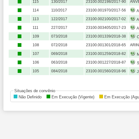
115
130/2017
23100.002198/2017-90
ANVE
114
110/2017
23100.001970/2017-56
A
113
122/2017
23100.002100/2017-02
A
111
227/2017
23100.003405/2017-23
AC
109
073/2018
23100.001339/2018-38
C
108
072/2018
23100.001301/2018-65
ARI
107
069/2018
23100.001259/2018-82
M
106
063/2018
23100.001227/2018-87
S
105
084/2018
23100.001560/2018-96
J
Situações de convênio
Não Definido
Em Execução (Vigente)
Em Execução (Agu